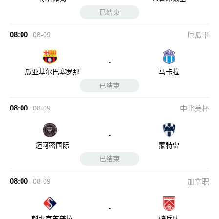
已结束
08:00
08-09
厄瓜甲
-
瓜亚基尔巴塞罗那
马卡拉
已结束
08:00
08-09
中北美杯
-
迈阿密国际
蒙特雷
已结束
08:00
08-09
加拿职
-
魁北克苏普拉
骑兵队