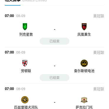
GAMES LIVING
07:00
08-09
美冠联
-
列克星敦
凤凰重生
已结束
07:00
08-09
美冠联
-
劳顿联
查尔斯顿电池
已结束
07:00
08-09
美冠联
-
匹兹堡猎犬河队
萨克拉门托