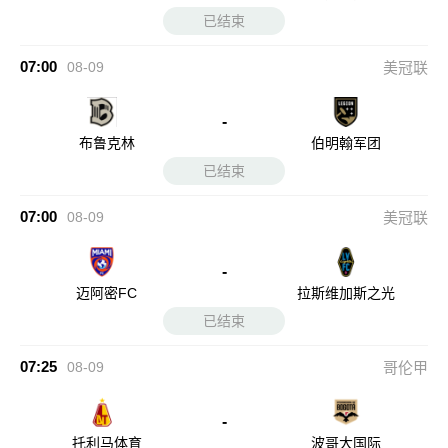
已结束
07:00
08-09
美冠联
-
布鲁克林
伯明翰军团
已结束
07:00
08-09
美冠联
-
迈阿密FC
拉斯维加斯之光
已结束
07:25
08-09
哥伦甲
-
托利马体育
波哥大国际