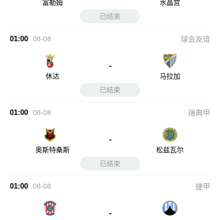
富勒姆
水晶宫
已结束
01:00
08-08
球会友谊
-
休达
马拉加
已结束
01:00
08-08
瑞典甲
-
奥斯特桑斯
松兹瓦尔
已结束
01:00
08-08
捷甲
-