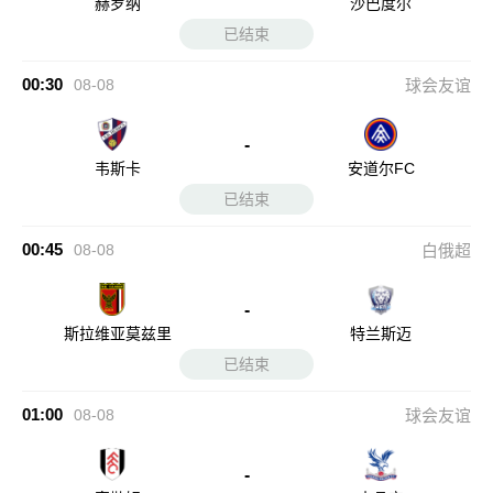
赫罗纳
沙巴度尔
已结束
00:30
08-08
球会友谊
-
韦斯卡
安道尔FC
已结束
00:45
08-08
白俄超
-
斯拉维亚莫兹里
特兰斯迈
已结束
01:00
08-08
球会友谊
-