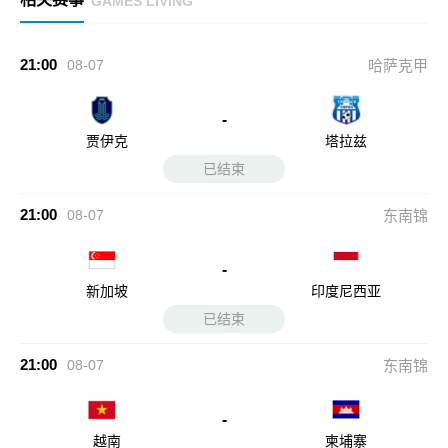
GAMES LIVING
21:00
08-07
哈萨克甲
-
贾伊克
塔拉兹
已结束
21:00
08-07
东南锦
-
新加坡
印度尼西亚
已结束
21:00
08-07
东南锦
-
越南
柬埔寨