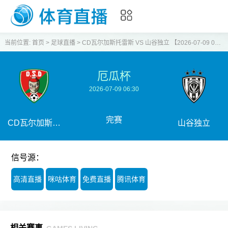
当前位置:
首页
>
足球直播
>
CD瓦尔加斯托雷斯 VS 山谷独立 【2026-07-09 06:30:00】
厄瓜杯
2026-07-09 06:30
完赛
CD瓦尔加斯托
山谷独立
雷斯
信号源：
高清直播
咪咕体育
免费直播
腾讯体育
相关赛事