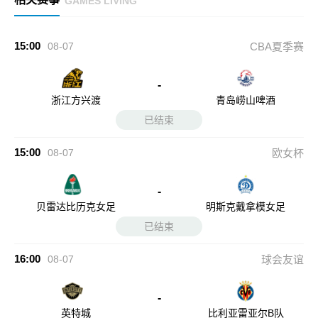
GAMES LIVING
15:00
08-07
CBA夏季赛
-
浙江方兴渡
青岛崂山啤酒
已结束
15:00
08-07
欧女杯
-
贝雷达比历克女足
明斯克戴拿模女足
已结束
16:00
08-07
球会友谊
-
英特城
比利亚雷亚尔B队