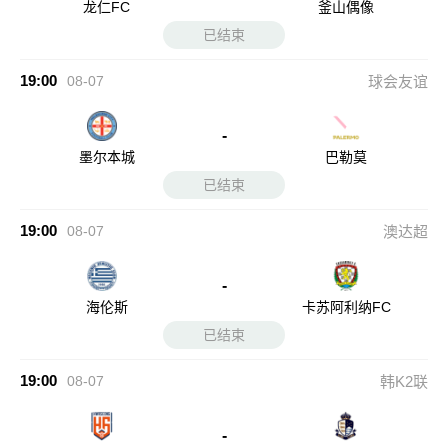
龙仁FC
釜山偶像
已结束
19:00
08-07
球会友谊
-
墨尔本城
巴勒莫
已结束
19:00
08-07
澳达超
-
海伦斯
卡苏阿利纳FC
已结束
19:00
08-07
韩K2联
-