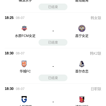
横滨水手
鹿岛鹿角
已结束
18:25
08-07
韩女联
-
水原FCM女足
昌宁女足
已结束
18:30
08-07
韩K2联
-
华城FC
首尔衣恋
已结束
18:30
08-07
日职联
-