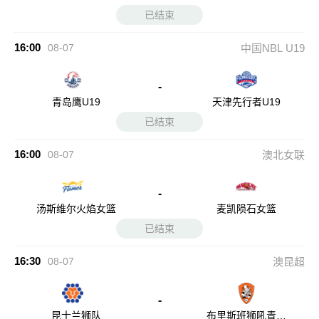
已结束
16:00
08-07
中国NBL U19
-
青岛鹰U19
天津先行者U19
已结束
16:00
08-07
澳北女联
-
汤斯维尔火焰女篮
麦凯陨石女篮
已结束
16:30
08-07
澳昆超
-
昆士兰狮队
布里斯班狮吼青年