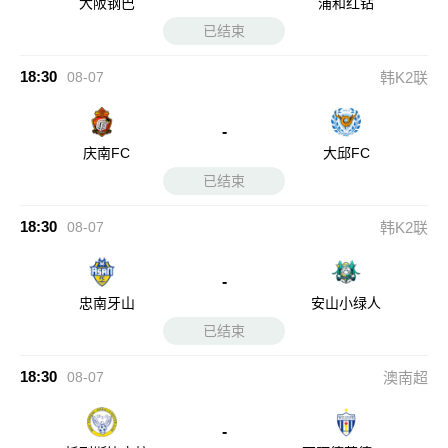
大阪钢巴
浦和红钻
已结束
18:30
08-07
韩K2联
-
庆南FC
大邱FC
已结束
18:30
08-07
韩K2联
-
忠南牙山
安山小绿人
已结束
18:30
08-07
澳南超
-