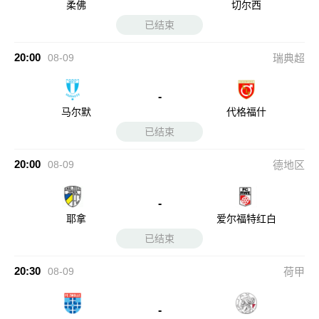
柔佛
切尔西
已结束
20:00
08-09
瑞典超
-
马尔默
代格福什
已结束
20:00
08-09
德地区
-
耶拿
爱尔福特红白
已结束
20:30
08-09
荷甲
-