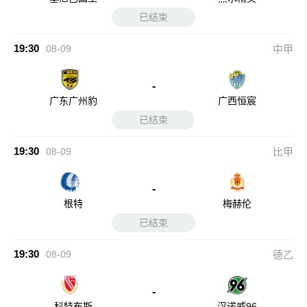
已结束
19:30
08-09
中甲
-
广东广州豹
广西恒宸
已结束
19:30
08-09
比甲
-
根特
梅赫伦
已结束
19:30
08-09
德乙
-
科特布斯
汉诺威96