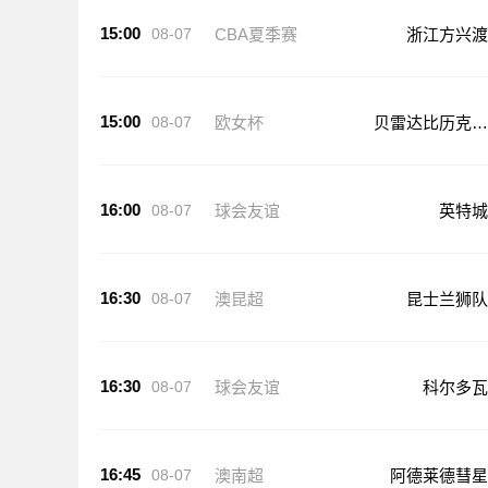
15:00
08-07
CBA夏季赛
浙江方兴渡
15:00
08-07
欧女杯
贝雷达比历克女
足
16:00
08-07
球会友谊
英特城
16:30
08-07
澳昆超
昆士兰狮队
16:30
08-07
球会友谊
科尔多瓦
16:45
08-07
澳南超
阿德莱德彗星