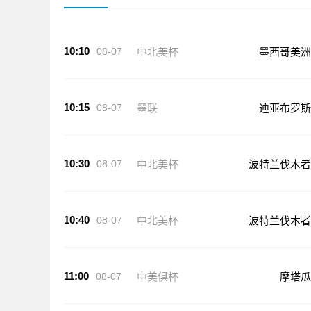
10:10
08-07
中北美杯
墨西哥美洲
10:15
08-07
墨联
迪亚布罗斯
10:30
08-07
中北美杯
波特兰伐木者
10:40
08-07
中北美杯
波特兰伐木者
11:00
08-07
中美俱杯
摩塔瓜