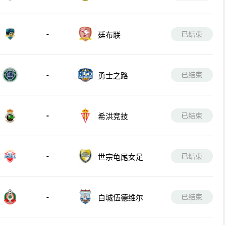
-
已结束
廷布联
-
已结束
勇士之路
-
已结束
希洪竞技
-
已结束
世宗龟尾女足
-
已结束
白城伍德维尔