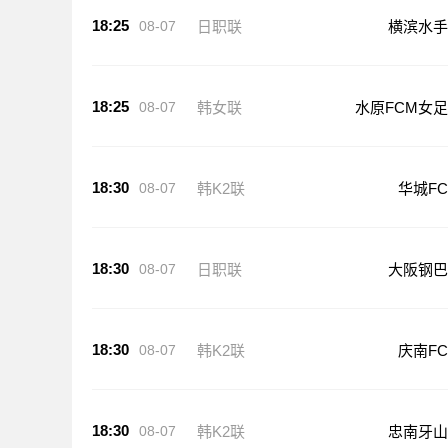
18:25
08-07
日职联
横滨水手
18:25
08-07
韩女联
水原FCM女足
18:30
08-07
韩K2联
华城FC
18:30
08-07
日职联
大阪钢巴
18:30
08-07
韩K2联
庆南FC
18:30
08-07
韩K2联
忠南牙山