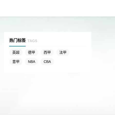
热门标签
TAGS
英超
德甲
西甲
法甲
意甲
NBA
CBA