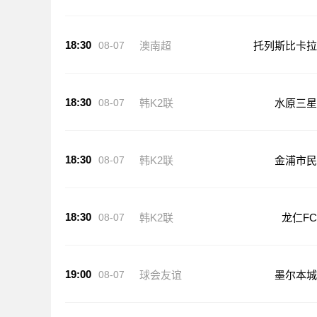
18:30
08-07
澳南超
托列斯比卡拉
18:30
08-07
韩K2联
水原三星
18:30
08-07
韩K2联
金浦市民
18:30
08-07
韩K2联
龙仁FC
19:00
08-07
球会友谊
墨尔本城