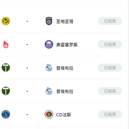
-
已结束
圣地亚哥
-
已结束
弗雷塞罗斯
-
已结束
普埃布拉
-
已结束
普埃布拉
-
已结束
CD法斯