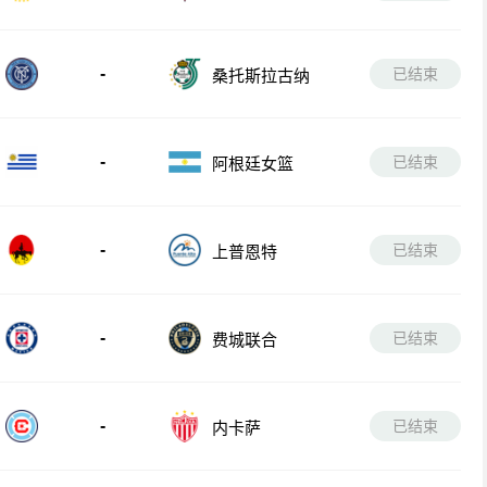
-
已结束
桑托斯拉古纳
-
已结束
阿根廷女篮
-
已结束
上普恩特
-
已结束
费城联合
-
已结束
内卡萨