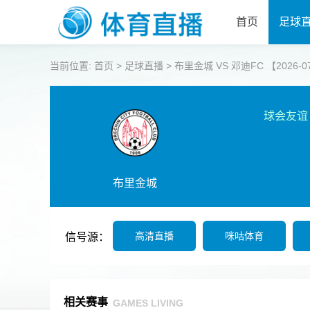
首页
足球
当前位置:
首页
>
足球直播
>
布里金城 VS 邓迪FC 【2026-07-
球会友谊
布里金城
高清直播
咪咕体育
信号源：
相关赛事
GAMES LIVING