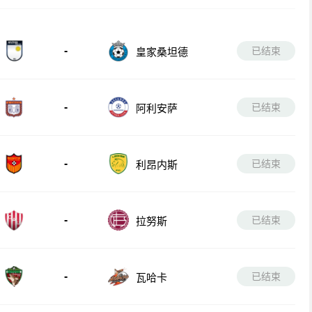
-
已结束
皇家桑坦德
-
已结束
阿利安萨
-
已结束
利昂内斯
-
已结束
拉努斯
-
已结束
瓦哈卡