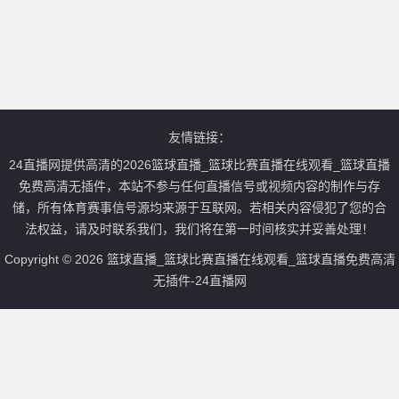
友情链接：
24直播网提供高清的2026篮球直播_篮球比赛直播在线观看_篮球直播
免费高清无插件，本站不参与任何直播信号或视频内容的制作与存
储，所有体育赛事信号源均来源于互联网。若相关内容侵犯了您的合
法权益，请及时联系我们，我们将在第一时间核实并妥善处理！
Copyright © 2026 篮球直播_篮球比赛直播在线观看_篮球直播免费高清
无插件-24直播网