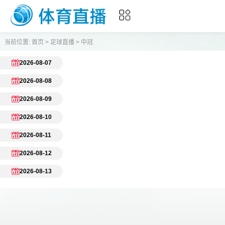
当前位置:
首页
>
足球直播
>
中冠
2026-08-07
2026-08-08
2026-08-09
2026-08-10
2026-08-11
2026-08-12
2026-08-13